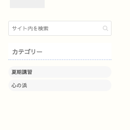
カテゴリー
夏期講習
心の浜