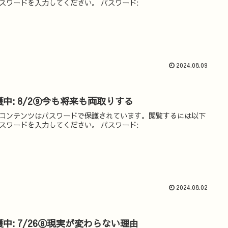
スワードを入力してください。 パスワード:
2024.08.09
護中: 8/2⑨今も将来も両取りする
コンテンツはパスワードで保護されています。閲覧するには以下
スワードを入力してください。 パスワード:
2024.08.02
護中: 7/26⑧現実が変わらない理由