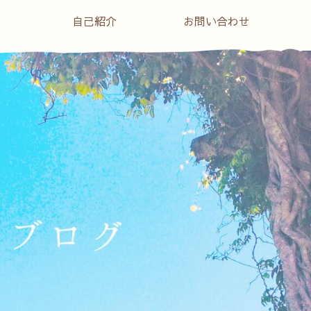
自己紹介
お問い合わせ