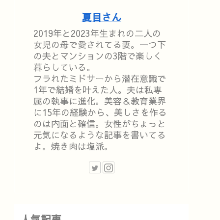
夏目さん
2019年と2023年生まれの二人の
女児の母で愛されてる妻。一つ下
の夫とマンションの3階で楽しく
暮らしている。
フラれたミドサーから潜在意識で
1年で結婚を叶えた人。夫は私専
属の執事に進化。美容＆教育業界
に15年の経験から、美しさを作る
のは内面と確信。女性がちょっと
元気になるような記事を書いてる
よ。焼き肉は塩派。
人気記事