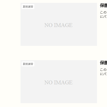
保
夏期講習
この
にパ
保
夏期講習
この
にパ