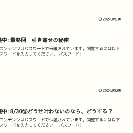
2024.09.30
護中: 最終回 引き寄せの秘密
コンテンツはパスワードで保護されています。閲覧するには以下
スワードを入力してください。 パスワード:
2024.09.06
護中: 8/30⑫どうせ叶わないのなら、どうする？
コンテンツはパスワードで保護されています。閲覧するには以下
スワードを入力してください。 パスワード: