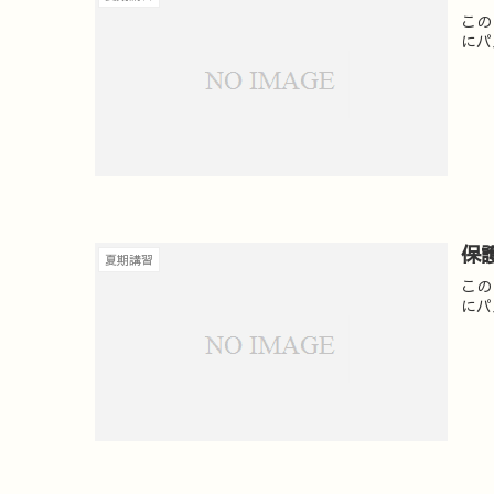
この
にパ
保
夏期講習
この
にパ