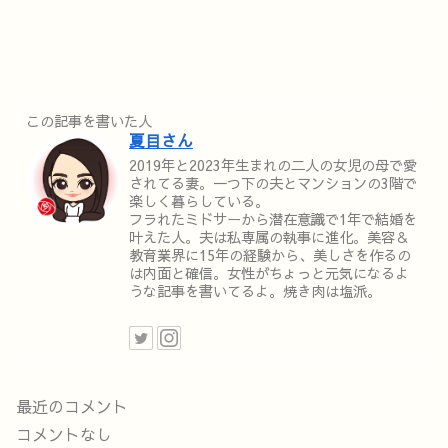
この記事を書いた人
夏目さん
2019年と2023年生まれの二人の女児の母で愛
されてる妻。一つ下の夫とマンションの3階で
楽しく暮らしている。
フラれたミドサーから潜在意識で1年で結婚を
叶えた人。夫は私専属の執事に進化。美容＆
教育業界に15年の経験から、美しさを作るの
は内面と確信。女性がちょっと元気になるよ
うな記事を書いてるよ。焼き肉は塩派。
最近のコメント
コメントなし