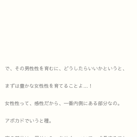
で、その男性性を育むに、どうしたらいいかというと、
まずは豊かな女性性を育てることよ…！
女性性って、感性だから、一番内側にある部分なの。
アボカドでいうと種。