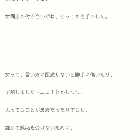
女同士の付き合いがね、とっても苦手でした。
女って、言い方に配慮しないと勝手に傷いたり、
了解しました～ニコ！とかしつつ、
思ってることが裏腹だったりするし、
誰かの嫉妬を受けないために、