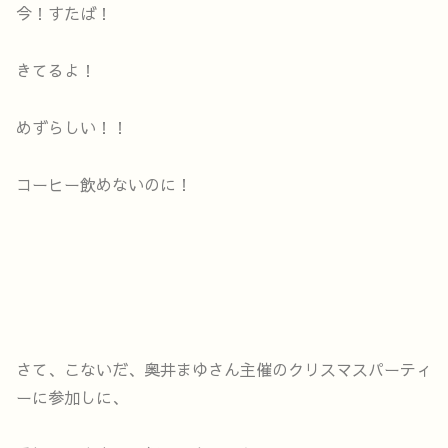
今！すたば！
きてるよ！
めずらしい！！
コーヒー飲めないのに！
さて、こないだ、奥井まゆさん主催のクリスマスパーティ
ーに参加しに、