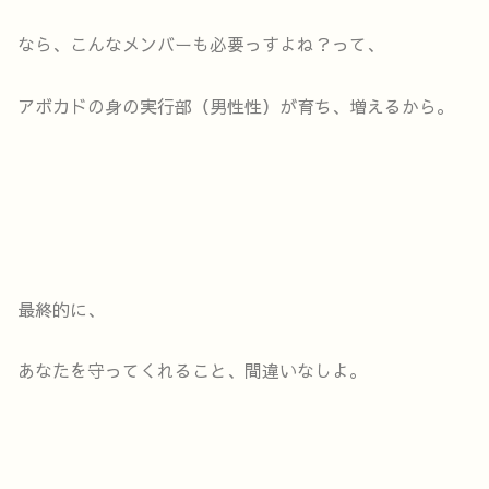
なら、こんなメンバーも必要っすよね？って、
アボカドの身の実行部（男性性）が育ち、増えるから。
最終的に、
あなたを守ってくれること、間違いなしよ。