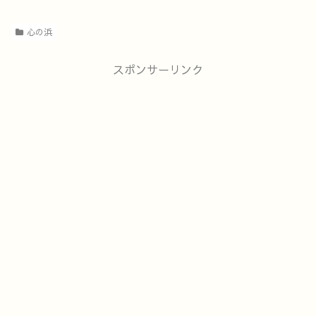
心の浜
スポンサーリンク