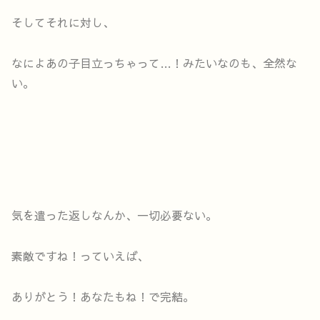
そしてそれに対し、
なによあの子目立っちゃって…！みたいなのも、全然な
い。
気を遣った返しなんか、一切必要ない。
素敵ですね！っていえば、
ありがとう！あなたもね！で完結。