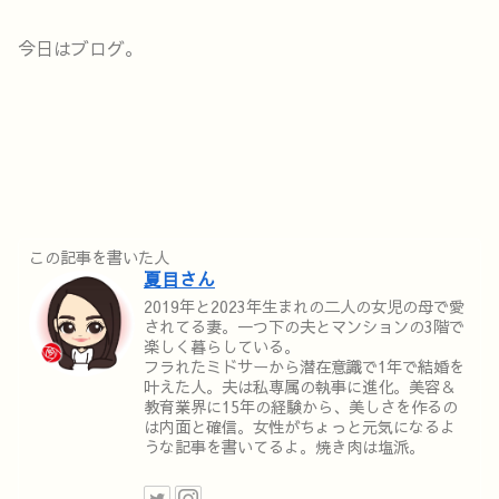
今日はブログ。
この記事を書いた人
夏目さん
2019年と2023年生まれの二人の女児の母で愛
されてる妻。一つ下の夫とマンションの3階で
楽しく暮らしている。
フラれたミドサーから潜在意識で1年で結婚を
叶えた人。夫は私専属の執事に進化。美容＆
教育業界に15年の経験から、美しさを作るの
は内面と確信。女性がちょっと元気になるよ
うな記事を書いてるよ。焼き肉は塩派。