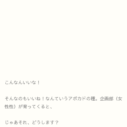
こんなんいいな！
そんなのもいいね！なんていうアボカドの種。企画部（女
性性）が育ってくると、
じゃあそれ、どうします？