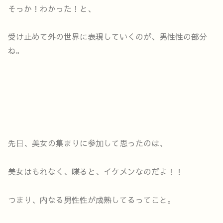
そっか！わかった！と、
受け止めて外の世界に表現していくのが、男性性の部分
ね。
先日、美女の集まりに参加して思ったのは、
美女はもれなく、喋ると、イケメンなのだよ！！
つまり、内なる男性性が成熟してるってこと。